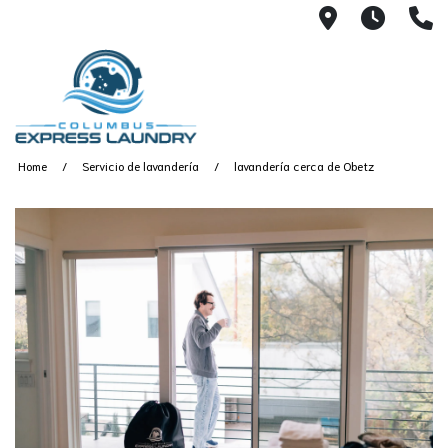
115 S Yearl
7:00A
(
Home
Servicio de lavandería
lavandería cerca de Obetz