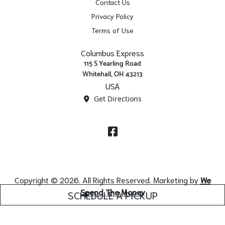
Contact Us
Privacy Policy
Terms of Use
Columbus Express
115 S Yearling Road
Whitehall, OH 43213
USA
Get Directions
Facebook
Copyright © 2026. All Rights Reserved. Marketing by
We
Spend The Money
SCHEDULE A PICKUP